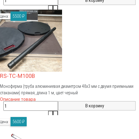
5500 ₽
Цена:
RS-TC-M100B
Моноферма (труба алюминиевая диаметром 48х3 мм с двумя приемными
стаканами) прямая, длина 1 м, цвет черный
Описание товара
5600 ₽
Цена: