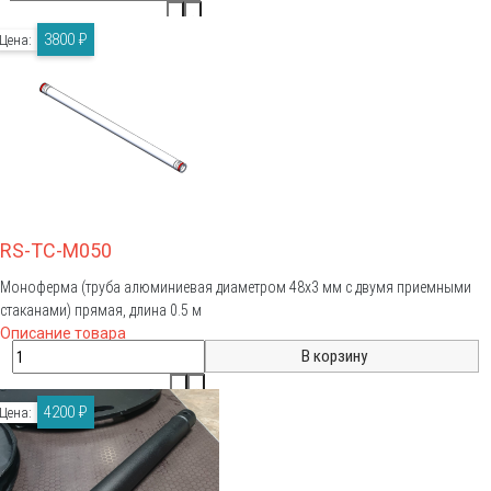
3800 ₽
Цена:
RS-TC-M050
Моноферма (труба алюминиевая диаметром 48х3 мм с двумя приемными
стаканами) прямая, длина 0.5 м
Описание товара
4200 ₽
Цена: