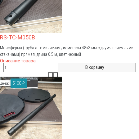
RS-TC-M050B
Моноферма (труба алюминиевая диаметром 48х3 мм с двумя приемными
стаканами) прямая, длина 0.5 м, цвет черный
Описание товара
5100 ₽
Цена: