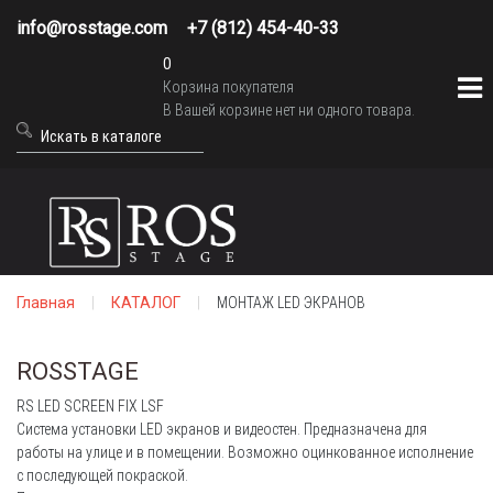
info@rosstage.com
+7 (812) 454-40-33
0
Корзина покупателя
В Вашей корзине нет ни одного товара.
Главная
КАТАЛОГ
МОНТАЖ LED ЭКРАНОВ
ROSSTAGE
RS LED SCREEN FIX LSF
Система установки LED экранов и видеостен. Предназначена для
работы на улице и в помещении. Возможно оцинкованное исполнение
с последующей покраской.