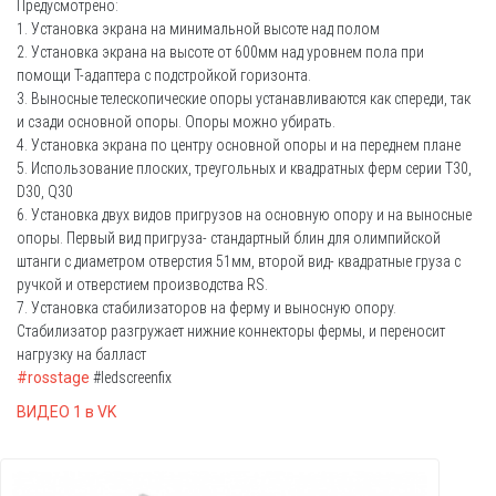
Предусмотрено:
1. Установка экрана на минимальной высоте над полом
2. Установка экрана на высоте от 600мм над уровнем пола при
помощи Т-адаптера с подстройкой горизонта.
3. Выносные телескопические опоры устанавливаются как спереди, так
и сзади основной опоры. Опоры можно убирать.
4. Установка экрана по центру основной опоры и на переднем плане
5. Использование плоских, треугольных и квадратных ферм серии T30,
D30, Q30
6. Установка двух видов пригрузов на основную опору и на выносные
опоры. Первый вид пригруза- стандартный блин для олимпийской
штанги с диаметром отверстия 51мм, второй вид- квадратные груза с
ручкой и отверстием производства RS.
7. Установка стабилизаторов на ферму и выносную опору.
Стабилизатор разгружает нижние коннекторы фермы, и переносит
нагрузку на балласт
#rosstage
#ledscreenfix
ВИДЕО 1 в VK