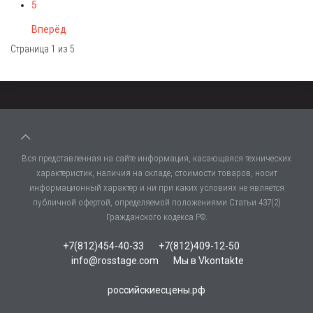
5
Вперёд
Страница 1 из 5
Вся представленная на сайте информация, касающаяся технических
характеристик, наличия на складе, стоимости товаров, носит
информационный характер и ни при каких условиях не является
публичной офертой, определяемой положениями Статьи 437(2)
Гражданского кодекса РФ.
+7(812)454-40-33
+7(812)409-12-50
info@rosstage.com
Мы в Vkontakte
российскиесцены.рф