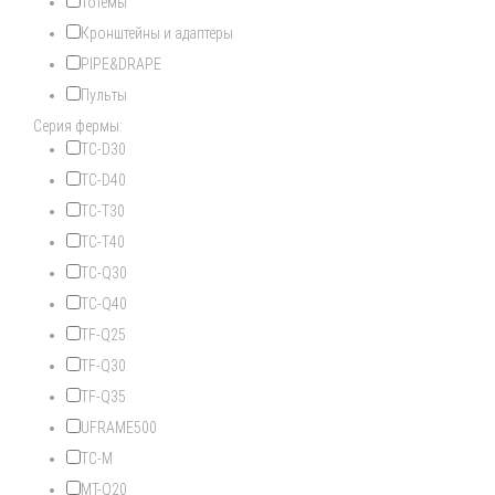
Тотемы
Кронштейны и адаптеры
PIPE&DRAPE
Пульты
Серия фермы:
TC-D30
TC-D40
TC-T30
TC-T40
TC-Q30
TC-Q40
TF-Q25
TF-Q30
TF-Q35
UFRAME500
TC-M
MT-Q20