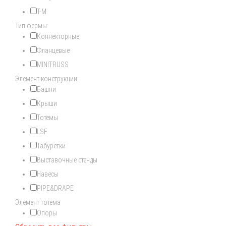
T-M
Тип фермы:
Коннекторные
Фланцевые
MINITRUSS
Элемент конструкции:
Башни
Крыши
Тотемы
LSF
Табуретки
Выставочные стенды
Навесы
PIPE&DRAPE
Элемент тотема
Опоры