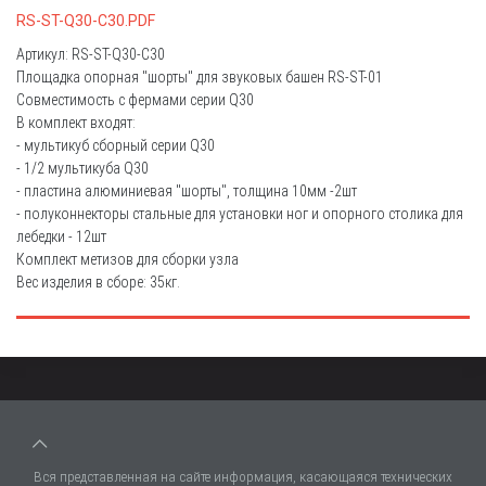
RS-ST-Q30-C30.PDF
Артикул: RS-ST-Q30-C30
Площадка опорная "шорты" для звуковых башен RS-ST-01
Совместимость с фермами серии Q30
В комплект входят:
- мультикуб сборный серии Q30
- 1/2 мультикуба Q30
- пластина алюминиевая "шорты", толщина 10мм -2шт
- полуконнекторы стальные для установки ног и опорного столика для
лебедки - 12шт
Комплект метизов для сборки узла
Вес изделия в сборе: 35кг.
Вся представленная на сайте информация, касающаяся технических