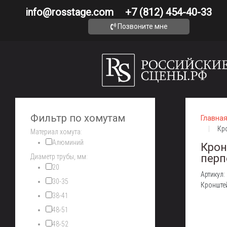
info@rosstage.com
+7 (812) 454-40-33
Позвоните мне
Фильтр по хомутам
Главна
Кро
Материал хомута:
Алюминий
Крон
перп
Диаметр трубы, мм:
20
Артикул:
30-35
Кронште
38-41
48-51
48-52