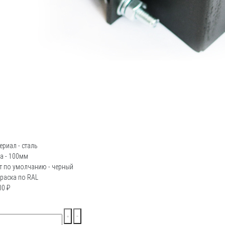
ериал - сталь
а - 100мм
т по умолчанию - черный
раска по RAL
00
₽