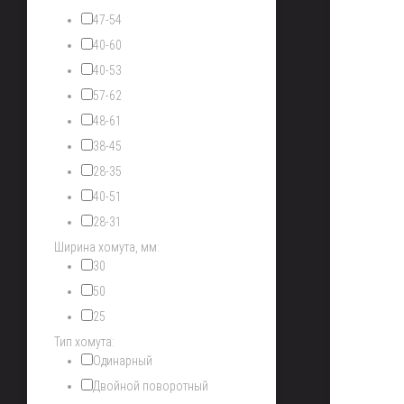
47-54
40-60
40-53
57-62
48-61
38-45
28-35
40-51
28-31
Ширина хомута, мм:
30
50
25
Тип хомута:
Одинарный
Двойной поворотный