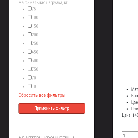
Максимальная нагрузка, кг:
75
100
150
200
250
450
500
750
70
10
Мат
Сбросить все фильтры
Баз
Цве
Пок
Цена:
14