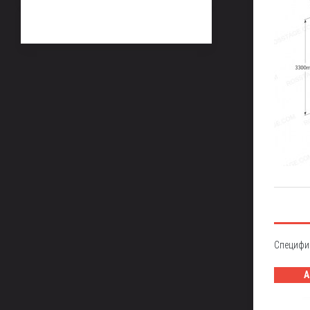
Специфи
А