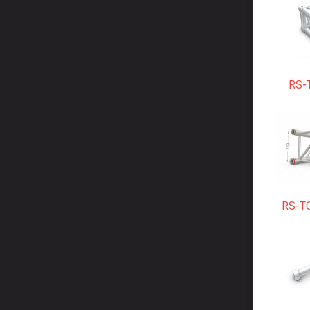
RS-
RS-T