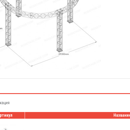
кация
ртикул
Названи