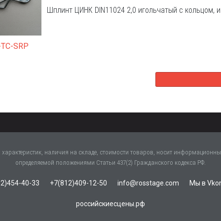
Шплинт ЦИНК DIN11024 2,0 игольчатый с кольцом, 
-TC-SRP
характеристик, наличия на складе, стоимости товаров, носит информационный
определяемой положениями Статьи 437(2) Гражданского кодекса РФ.
2)454-40-33
+7(812)409-12-50
info@rosstage.com
Мы в Vko
российскиесцены.рф