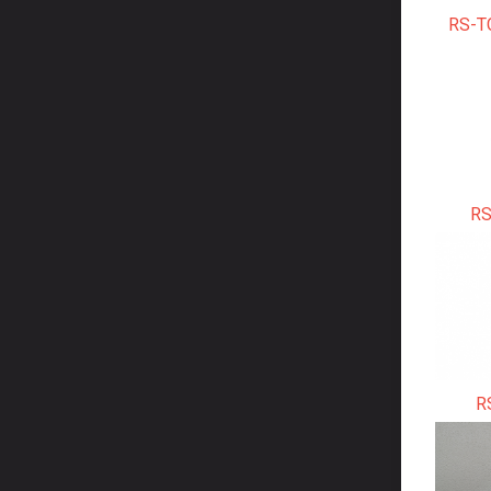
RS-T
RS
R