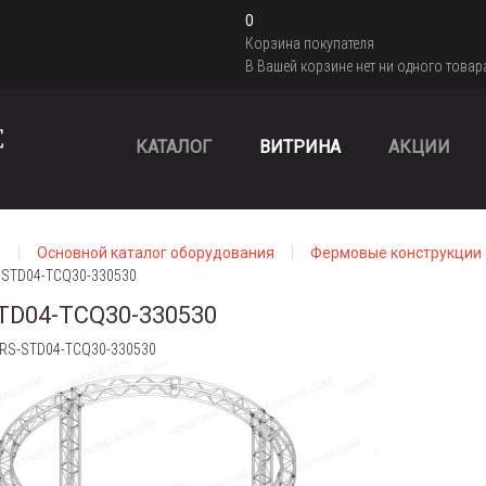
0
Корзина покупателя
В Вашей корзине нет ни одного товар
КАТАЛОГ
ВИТРИНА
АКЦИИ
я
Основной каталог оборудования
Фермовые конструкции
-STD04-TCQ30-330530
TD04-TCQ30-330530
: RS-STD04-TCQ30-330530