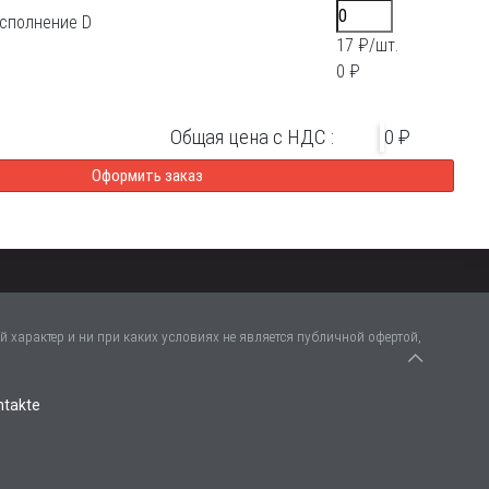
исполнение D
17 ₽/шт.
0 ₽
Общая цена с НДС :
0 ₽
 характер и ни при каких условиях не является публичной офертой,
ntakte