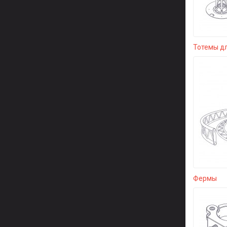
Тотемы д
Фермы