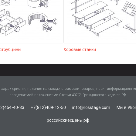
 струбцины
Хоровые станки
характеристик, наличия на складе, стоимости товаров, носит информационный
определяемой положениями Статьи 437(2) Гражданского кодекса РФ.
2)454-40-33
+7(812)409-12-50
info@rosstage.com
Мы в Vko
российскиесцены.рф