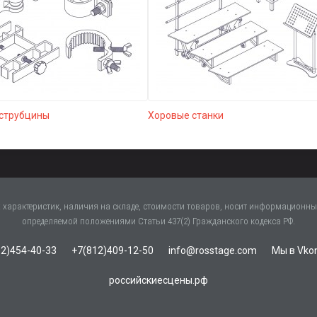
 струбцины
Хоровые станки
характеристик, наличия на складе, стоимости товаров, носит информационный
определяемой положениями Статьи 437(2) Гражданского кодекса РФ.
2)454-40-33
+7(812)409-12-50
info@rosstage.com
Мы в Vko
российскиесцены.рф