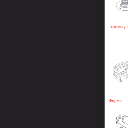
Тотемы д
Фермы