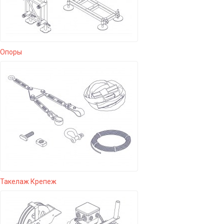
Опоры
Такелаж Крепеж