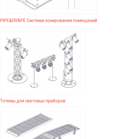
PIPE&DRAPE Система зонирования помещений
Тотемы для световых приборов