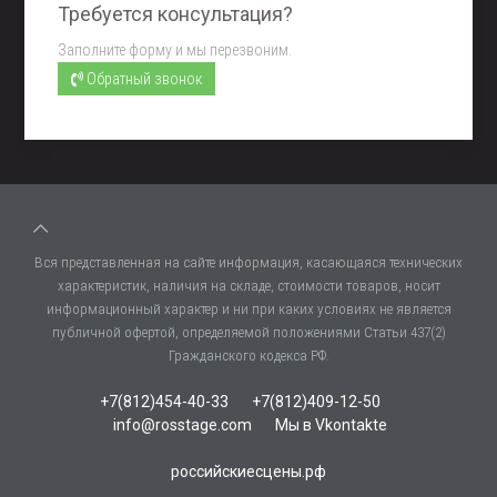
Требуется консультация?
Заполните форму и мы перезвоним.
Обратный звонок
Вся представленная на сайте информация, касающаяся технических
характеристик, наличия на складе, стоимости товаров, носит
информационный характер и ни при каких условиях не является
публичной офертой, определяемой положениями Статьи 437(2)
Гражданского кодекса РФ.
+7(812)454-40-33
+7(812)409-12-50
info@rosstage.com
Мы в Vkontakte
российскиесцены.рф