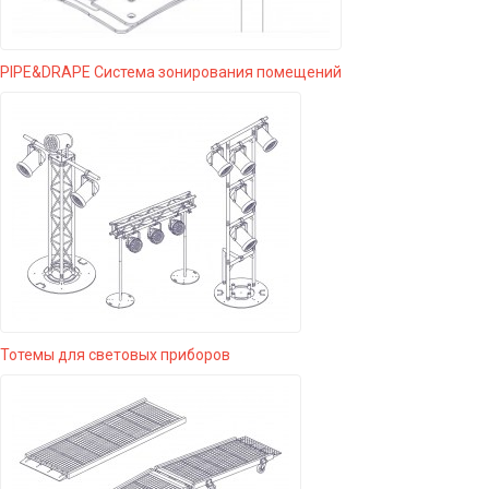
PIPE&DRAPE Система зонирования помещений
Тотемы для световых приборов