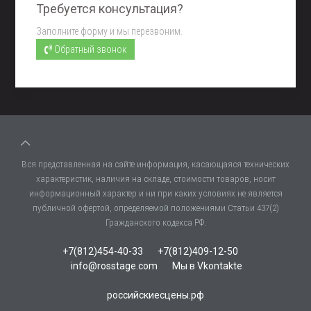
Требуется консультация?
Заполните форму и мы перезвоним.
Обратный звонок
Вся представленная на сайте информация, касающаяся технических
характеристик, наличия на складе, стоимости товаров, носит
информационный характер и ни при каких условиях не является
публичной офертой, определяемой положениями Статьи 437(2)
Гражданского кодекса РФ.
+7(812)454-40-33
+7(812)409-12-50
info@rosstage.com
Мы в Vkontakte
российскиесцены.рф