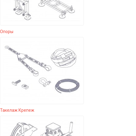
Опоры
Такелаж Крепеж