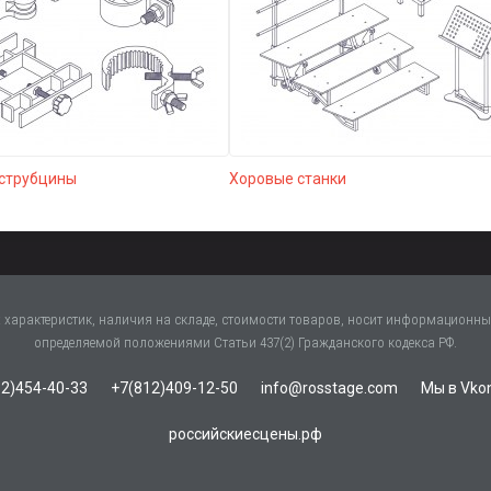
 струбцины
Хоровые станки
характеристик, наличия на складе, стоимости товаров, носит информационный
определяемой положениями Статьи 437(2) Гражданского кодекса РФ.
2)454-40-33
+7(812)409-12-50
info@rosstage.com
Мы в Vko
российскиесцены.рф