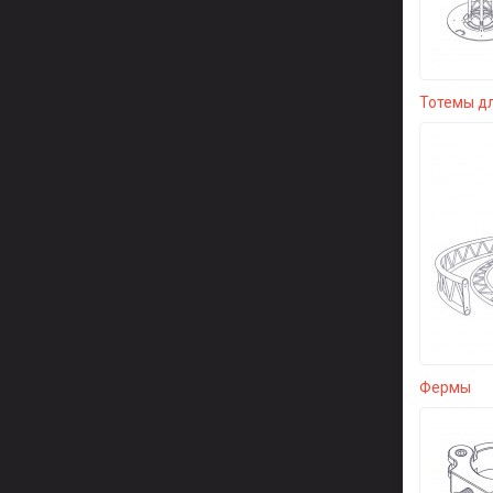
Тотемы д
Фермы