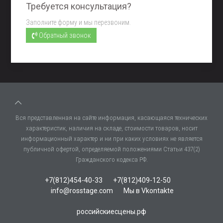
Требуется консультация?
Заполните форму и мы перезвоним.
Обратный звонок
Вся представленная на сайте информация, касающаяся технических
характеристик, наличия на складе, стоимости товаров, носит
информационный характер и ни при каких условиях не является
публичной офертой, определяемой положениями Статьи 437(2)
Гражданского кодекса РФ.
+7(812)454-40-33
+7(812)409-12-50
info@rosstage.com
Мы в Vkontakte
российскиесцены.рф