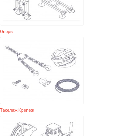
Опоры
Такелаж Крепеж