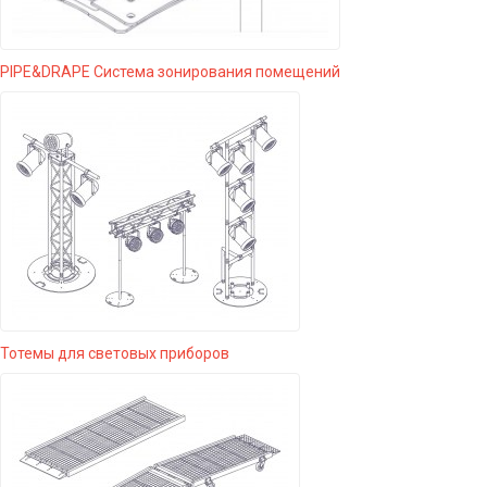
PIPE&DRAPE Система зонирования помещений
Тотемы для световых приборов