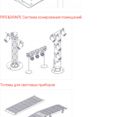
PIPE&DRAPE Система зонирования помещений
Тотемы для световых приборов