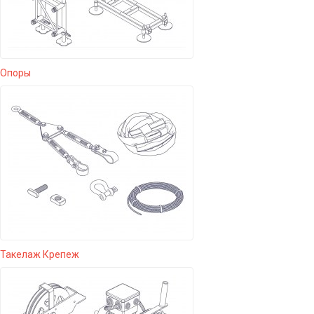
Опоры
Такелаж Крепеж