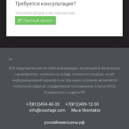
Требуется консультация?
Заполните форму и мы перезвоним.
Обратный звонок
Вся представленная на сайте информация, касающаяся технических
характеристик, наличия на складе, стоимости товаров, носит
информационный характер и ни при каких условиях не является
публичной офертой, определяемой положениями Статьи 437(2)
Гражданского кодекса РФ.
+7(812)454-40-33
+7(812)409-12-50
info@rosstage.com
Мы в Vkontakte
российскиесцены.рф