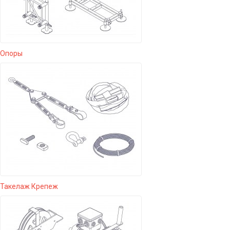
Опоры
Такелаж Крепеж