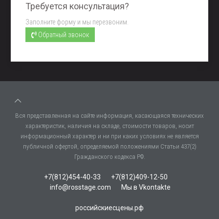
Требуется консультация?
Заполните форму и мы перезвоним.
Обратный звонок
Вся представленная на сайте информация, касающаяся технических
характеристик, наличия на складе, стоимости товаров, носит
информационный характер и ни при каких условиях не является
публичной офертой, определяемой положениями Статьи 437(2)
Гражданского кодекса РФ.
+7(812)454-40-33
+7(812)409-12-50
info@rosstage.com
Мы в Vkontakte
российскиесцены.рф