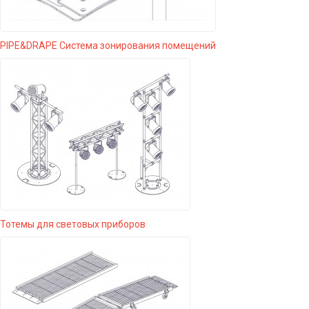
PIPE&DRAPE Система зонирования помещений
Тотемы для световых приборов