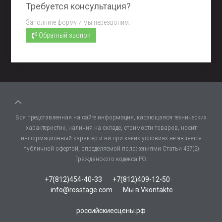
Требуется консультация?
Заполните форму и мы перезвоним.
Обратный звонок
Вся представленная на сайте информация, касающаяся технических
характеристик, наличия на складе, стоимости товаров, носит
информационный характер и ни при каких условиях не является
публичной офертой, определяемой положениями Статьи 437(2)
Гражданского кодекса РФ.
+7(812)454-40-33
+7(812)409-12-50
info@rosstage.com
Мы в Vkontakte
российскиесцены.рф