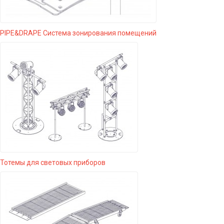
PIPE&DRAPE Система зонирования помещений
Тотемы для световых приборов