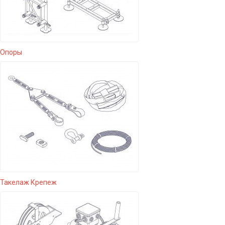
Опоры
Такелаж Крепеж