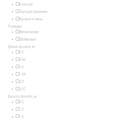
Консоли
Тара для хранения
Кровля и стены
Размеры:
Метрические
Дюймовые
Длина пролета, м:
0.5
0.86
1.0
1.04
2.0
2.07
Высота пролета, м:
0.5
1.0
1.5