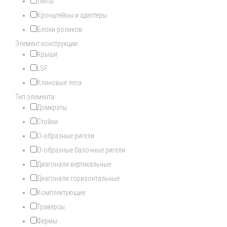
Тенты
Кронштейны и адаптеры
Блоки роликов
Элемент конструкции:
Крыши
LSF
Клиновые леса
Тип элемента:
Домкраты
Стойки
О-образные ригели
О-образные балочные ригели
Диагонали вертикальные
Диагонали горизонтальные
Комплектующие
Траверсы
Фермы