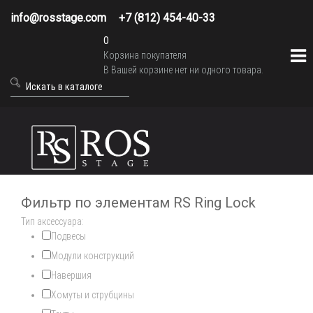
info@rosstage.com
+7 (812) 454-40-33
0
Корзина покупателя
В Вашей корзине нет ни одного товара.
Фильтр по элементам RS Ring Lock
Тип аксессуара:
Подвесы
Модули конструкций
Навершия
Хомуты и струбцины